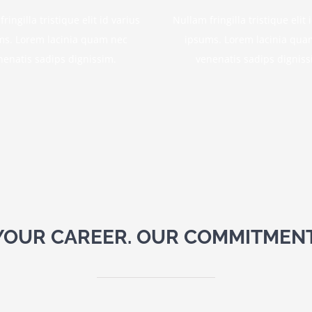
ringilla tristique elit id varius
Nullam fringilla tristique elit 
ms. Lorem lacinia quam nec
ipsums. Lorem lacinia qua
nenatis sadips dignissim.
venenatis sadips digniss
YOUR CAREER. OUR COMMITMENT