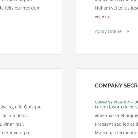
da felis eu interdum
Nullam vel tellus ju
viverra.
Apply Online
COMPANY SECR
COMPANY POSITION – D
iscing elit. Quisque
Lorem ipsum dolor si
 lacinia dolor.
vitae massa et augue 
lvinar nisl.
Praesent sed leo et d
 erat volutpat.
Maecenas fermentum i