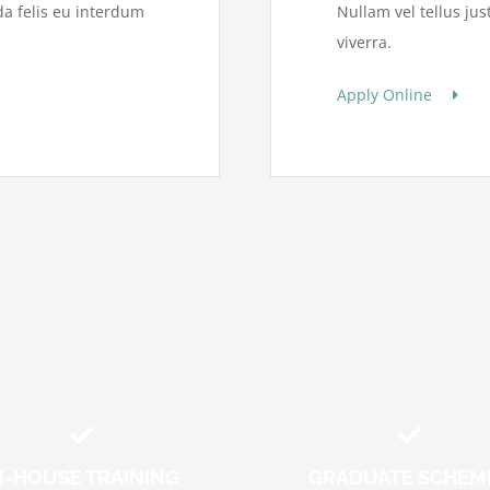
da felis eu interdum
Nullam vel tellus ju
viverra.
Apply Online
N-HOUSE TRAINING
GRADUATE SCHEM