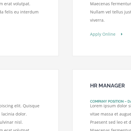
 erat volutpat.
Maecenas fermentum i
da felis eu interdum
Nullam vel tellus ju
viverra.
Apply Online
HR MANAGER
COMPANY POSITION – D
iscing elit. Quisque
Lorem ipsum dolor si
 lacinia dolor.
vitae massa et augue 
lvinar nisl.
Praesent sed leo et d
 erat volutpat.
Maecenas fermentum i