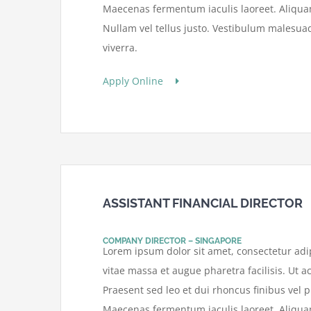
Maecenas fermentum iaculis laoreet. Aliquam
Nullam vel tellus justo. Vestibulum malesua
viverra.
Apply Online
ASSISTANT FINANCIAL DIRECTOR
COMPANY DIRECTOR – SINGAPORE
Lorem ipsum dolor sit amet, consectetur adip
vitae massa et augue pharetra facilisis. Ut ac
Praesent sed leo et dui rhoncus finibus vel pu
Maecenas fermentum iaculis laoreet. Aliquam