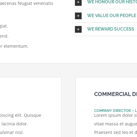
WE HONOUR OUR HIST
aecenas feugiat venenatis
WE VALUE OUR PEOPLE
iat.
WE REWARD SUCCESS
fend.
er elementum.
COMMERCIAL D
COMPANY DIRECTOR – 
iscing elit. Quisque
Lorem ipsum dolor si
 lacinia dolor.
vitae massa et augue 
lvinar nisl.
Praesent sed leo et d