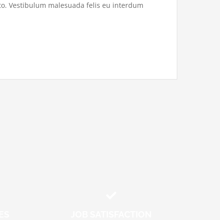
sto. Vestibulum malesuada felis eu interdum
ES
JOB SATISFACTION