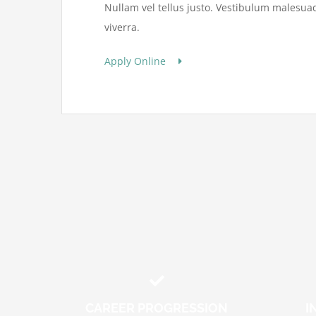
Nullam vel tellus justo. Vestibulum malesua
viverra.
Apply Online
CAREER PROGRESSION
I