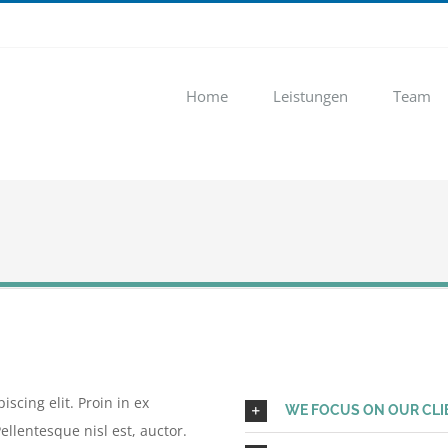
Home
Leistungen
Team
scing elit. Proin in ex
WE FOCUS ON OUR CLI
ellentesque nisl est, auctor.