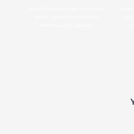
Nullam fringilla tristique elit id varius
Nullam f
ipsums. Lorem lacinia quam nec
ipsu
venenatis sadips dignissim.
ve